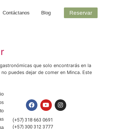
Reservar
Contáctanos
Blog
r
s gastronómicas que solo encontrarás en la
e no puedes dejar de comer en Minca. Este
io
os
to
as
(+57) 318 663 0691
(+57) 300 312 3777
na