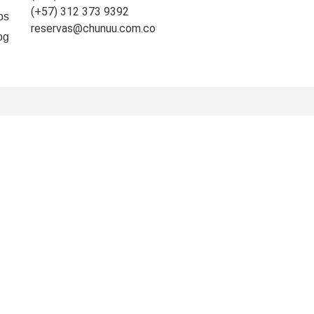
(+57) 312 373 9392
os
reservas@chunuu.com.co
og