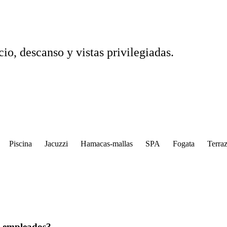
io, descanso y vistas privilegiadas.
Piscina
Jacuzzi
Hamacas-mallas
SPA
Fogata
Terra
e empleados?