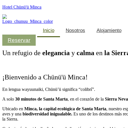
Hotel Chünü'ü Minca
Inicio
Nosotros
Alojamiento
Reservar
Un refugio de
elegancia
y
calma
en
la Sier
¡Bienvenido a Chünü'ü Minca!
En lengua wayuunaiki, Chünü’ü significa “colibrí”.
A solo
30 minutos de Santa Marta
, en el corazón de la
Sierra Nev
Ubicado en
Minca, la capital ecológica de Santa Marta
, nuestro e
aves y una
biodiversidad inigualable.
Es uno de los destinos más rec
la Sierra.