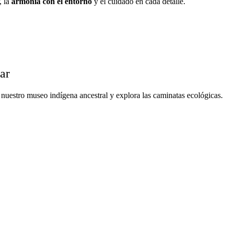
, la
armonía con el entorno
y el cuidado en cada detalle.
ar
ta nuestro museo indígena ancestral y explora las caminatas ecológicas.