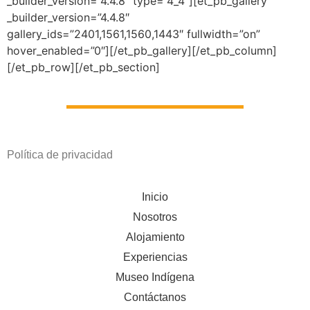
_builder_version=”4.4.8″ type=”4_4″][et_pb_gallery
_builder_version=”4.4.8″
gallery_ids=”2401,1561,1560,1443″ fullwidth=”on”
hover_enabled=”0″][/et_pb_gallery][/et_pb_column]
[/et_pb_row][/et_pb_section]
Política de privacidad
Inicio
Nosotros
Alojamiento
Experiencias
Museo Indígena
Contáctanos