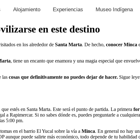
s
Alojamiento
Experiencias
Museo Indígena
lizarse en este destino
isitados en los alrededor de
Santa Marta
. De hecho,
conocer Minca
Marta
, tiene un encanto que enamora y una magia especial que envuelve 
e las
cosas que definitivamente no puedes dejar de hacer.
Sigue ley
n que estés en Santa Marta. Este será el punto de partida. La primera
fo
gal a Rapimercar. Si no sabes dónde es, puedes preguntarle a cualquier
las 5:00 pm.
a tomas en el barrio El Yucal sobre la vía a
Minca
. En general no hay un
OP aunque puede salirte más económico, todo depende de tu habilidad d