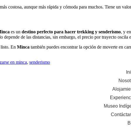
s más costosa, aunque más rápida y cómoda para muchos. Tiene un valo
inca
es un
destino perfecto para hacer trekking y senderismo
, y e
odo depende de las distancias, sin embargo, el precio por trayecto osci
 listo. En
Minca
también puedes encontrar la opción de moverte en carr
zarse en minca
,
senderismo
In
Nosot
Alojamie
Experienc
Museo Indíg
Contácta
B