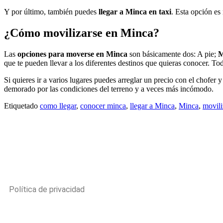
Y por último, también puedes
llegar a Minca en taxi
. Esta opción e
¿Cómo movilizarse en Minca?
Las
opciones para moverse en Minca
son básicamente dos: A pie;
M
que te pueden llevar a los diferentes destinos que quieras conocer. T
Si quieres ir a varios lugares puedes arreglar un precio con el chofer y
demorado por las condiciones del terreno y a veces más incómodo.
Etiquetado
como llegar
,
conocer minca
,
llegar a Minca
,
Minca
,
movili
Política de privacidad