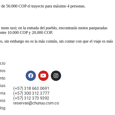
r de 50.000 COP el trayecto para máximo 4 personas.
n moto taxi; en la entrada del pueblo, encontrarás motos parqueadas
la entre 10.000 COP y 20.000 COP.
o, sin embargo no es la más común, sin contar con que el viaje es más
icio
ros
nto
ias
(+57) 318 663 0691
ena
(+57) 300 312 3777
(+57) 312 373 9392
nos
reservas@chunuu.com.co
log