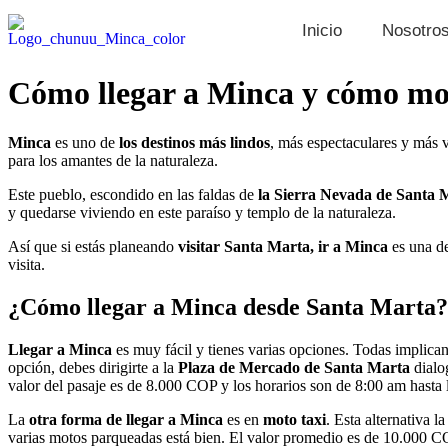
Inicio
Nosotro
Cómo llegar a Minca y cómo movi
Minca
es uno de
los destinos más lindos
, más espectaculares y más v
para los amantes de la naturaleza.
Este pueblo, escondido en las faldas de
la Sierra Nevada de Santa 
y quedarse viviendo en este paraíso y templo de la naturaleza.
Así que si estás planeando
visitar Santa Marta, ir a Minca
es una d
visita.
¿Cómo llegar a Minca desde Santa Marta?
Llegar a Minca
es muy fácil y tienes varias opciones. Todas implica
opción, debes dirigirte a la
Plaza de Mercado de Santa Marta
dialo
valor del pasaje es de 8.000 COP y los horarios son de 8:00 am hasta 
La
otra forma de llegar a Minca
es en
moto taxi
. Esta alternativa l
varias motos parqueadas está bien. El valor promedio es de 10.000 C