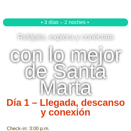
• 3 días – 2 noches •
Relájate, explora y conéctate
con lo mejor
de Santa
Marta
Día 1 – Llegada, descanso
y conexión
Check-in: 3:00 p.m.